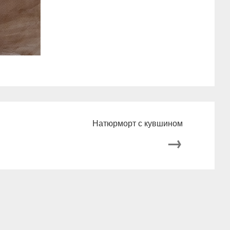
Натюрморт с кувшином
→