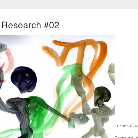
 Research #02
Техника: а
Британка. И